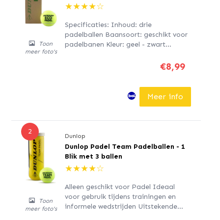
★
★
★
★
☆
Specificaties: Inhoud: drie
padelballen Baansoort: geschikt voor
padelbanen Kleur: geel - zwart
Toon
meer foto's
Materiaal: synthetisch vilt Extra
bijzonderheden: het synthetische vilt
€8,99
van hoge kwaliteit garandeert extra
duurzaamheid en langdurige
prestaties
Meer info
2
Dunlop
Dunlop Padel Team Padelballen - 1
Blik met 3 ballen
★
★
★
★
☆
Alleen geschikt voor Padel Ideaal
voor gebruik tijdens trainingen en
Toon
informele wedstrijden Uitstekende
meer foto's
duurzaamheid (High Durability) Door