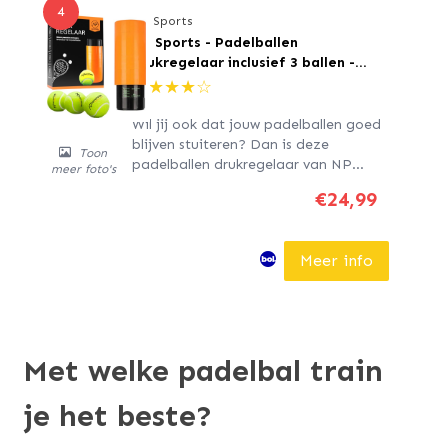
4
NP Sports
NP Sports - Padelballen
drukregelaar inclusief 3 ballen -
Padel Tennis accesoires
★
★
★
★
☆
Wil jij ook dat jouw padelballen goed
blijven stuiteren? Dan is deze
Toon
padelballen drukregelaar van NP
meer foto's
Sports wat voor jou! Verleng de
€24,99
levensduur en behoud optimale
prestaties van je padelballen met
onze geavanceerde drukregelaar. Alle
Meer info
voordelen op een rijtje ✓ Verleng de
levensduur van je...
Met welke padelbal train
je het beste?