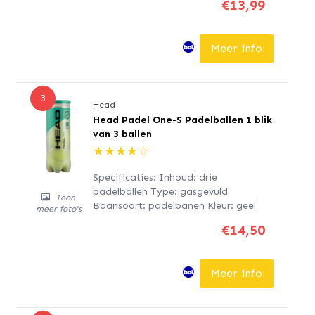
€13,99
de hoogwaardige kwaliteit van de vilt
gaat de bal lang mee en is de
snelheid en de stuithoogte perfect
Meer info
Inhoud: 1 blik met 3 padel ballen
Artikelnummer: 601385
3
Head
Head Padel One-S Padelballen 1 blik
van 3 ballen
★
★
★
★
☆
Specificaties: Inhoud: drie
padelballen Type: gasgevuld
Toon
Baansoort: padelbanen Kleur: geel
meer foto's
€14,50
Meer info