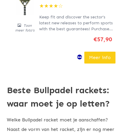
★
★
★
★
☆
Keep fit and discover the sector's
latest new releases to perform sports
Toon
with the best guarantees! Purchase
meer foto's
Padel Racket Bullpadel Vertex 23
€57,90
Black at the best price and enjoy a
healthy life! Colour: Black Size: One
size Gender: Unisex Recommended
Meer info
age: Kids Type: Spade
Beste Bullpadel rackets:
waar moet je op letten?
Welke Bullpadel racket moet je aanschaffen?
Naast de vorm van het racket, zijn er nog meer