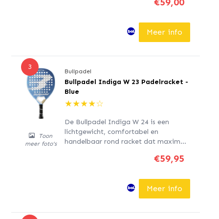
€59,00
controle over de bal. Het is ontwikkeld
voor gevorderden en gebruikelijke
spelers. De buitenste kern bestaat
Meer info
uit...
3
Bullpadel
Bullpadel Indiga W 23 Padelracket -
Blue
★
★
★
★
☆
De Bullpadel Indiga W 24 is een
lichtgewicht, comfortabel en
Toon
handelbaar rond racket dat maximale
meer foto's
controle biedt. Het is ontworpen voor
€59,95
gemiddelde spelers en spelers die
padel willen ontdekken.. De
buitenkern is gemaakt van Polyglass
Meer info
glasvezel, de binnenkern van SoftEva
rubber en het frame is...