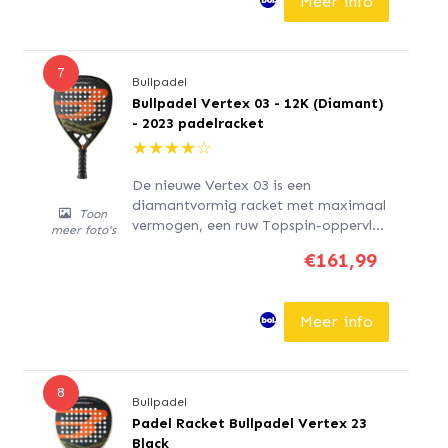
Meer info
systeem, dat bestaat uit een
aerodynamisch frame, dat
tegelijkertijd een...
7
Bullpadel
Bullpadel Vertex 03 - 12K (Diamant)
- 2023 padelracket
★
★
★
★
☆
De nieuwe Vertex 03 is een
diamantvormig racket met maximaal
Toon
vermogen, een ruw Topspin-oppervlak
meer foto's
en het is ontworpen voor
€161,99
professionele of gevorderde spelers.
Het bevat het innovatieve Air React
Channel-systeem, dat bestaat uit een
Meer info
aerodynamisch frame, dat
tegelijkertijd een stevigere,...
8
Bullpadel
Padel Racket Bullpadel Vertex 23
Black