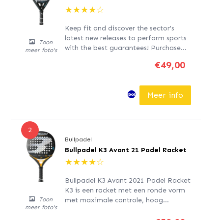
★
★
★
★
☆
Keep fit and discover the sector's
latest new releases to perform sports
Toon
with the best guarantees! Purchase
meer foto's
Padel Racket Bullpadel Hack 23 Black
€49,00
at the best price and enjoy a healthy
life! Colour: Black Gender: Men Size:
One size Recommended age: Kids
Meer info
Type: Spade
2
Bullpadel
Bullpadel K3 Avant 21 Padel Racket
★
★
★
★
☆
Bullpadel K3 Avant 2021 Padel Racket
K3 is een racket met een ronde vorm
met maximale controle, hoog
Toon
meer foto's
prestaties en een ruw oppervlak in de
vorm van een ster voor meer effect en