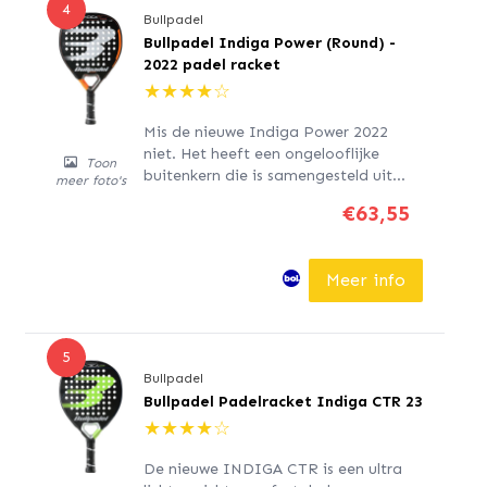
4
Bullpadel
Bullpadel Indiga Power (Round) -
2022 padel racket
★
★
★
★
☆
Mis de nieuwe Indiga Power 2022
niet. Het heeft een ongelooflijke
Toon
buitenkern die is samengesteld uit
meer foto's
polyglasvezel en de binnenkern van
€63,55
zacht Eva-rubber, het Carbon Tube-
frame gemaakt van 100%
koolstofvezel. Dit padelracket heeft
Meer info
een diamantvorm en een hoge balans
die helpt bij het creëren van...
5
Bullpadel
Bullpadel Padelracket Indiga CTR 23
★
★
★
★
☆
De nieuwe INDIGA CTR is een ultra