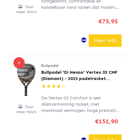
lichtgewicht, comfortabel en
handelbaar rond racket dat maximale
Toon
meer foto's
controle biedt. Het is ontworpen voor
gemiddelde spelers en spelers die af
€75,95
en toe meedoen. De buitenkern is
gemaakt van Polyglass glasvezel, de
binnenkern van SoftEva rubber en het
Meer info
frame is gemaakt...
6
Bullpadel
Bullpadel 'Di Nenno' Vertex 03 CMF
(Diamant) - 2023 padelracket
grijs/bruin
★
★
★
★
☆
De Vertex 03 Comfort is een
diamantvormig racket, met
Toon
maximaal vermogen, hoge prestaties
meer foto's
en zonder controleverlies. Het is
€151,90
ontworpen voor professionele of
gevorderde spelers.Het bevat het
innovatieve Air React Channel-